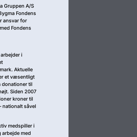
ma Gruppen A/S
. Bygma Fondens
r ansvar for
e med Fondens
arbejder i
mt
nmark. Aktuelle
r et væsentligt
donationer til
højt. Siden 2007
oner kroner til
 nationalt såvel
iv medspiller i
og arbejde med