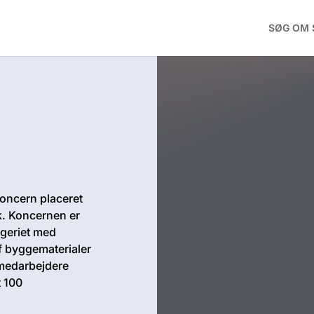
SØG OM 
oncern placeret
k. Koncernen er
ggeriet med
af byggematerialer
 medarbejdere
 100