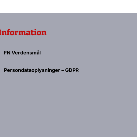
Information
FN Verdensmål
Persondataoplysninger – GDPR