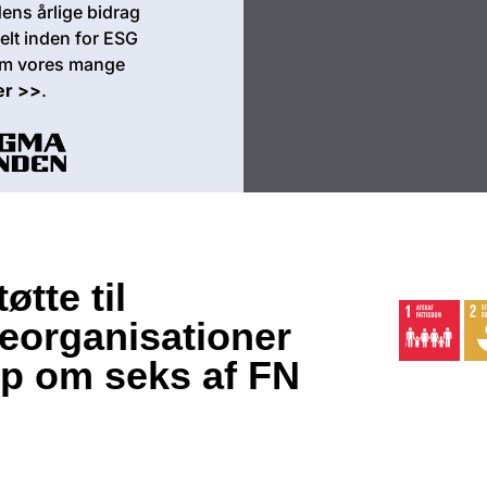
ens årlige bidrag
elt inden for ESG
om vores mange
er >>
.
tte til
eorganisationer
op om seks af FN