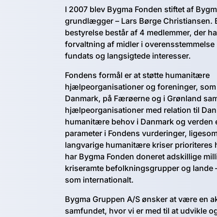
I 2007 blev Bygma Fonden stiftet af Byg
grundlægger – Lars Børge Christiansen
bestyrelse består af 4 medlemmer, der ha
forvaltning af midler i overensstemmels
fundats og langsigtede interesser.
Fondens formål er at støtte humanitære
hjælpeorganisationer og foreninger, som 
Danmark, på Færøerne og i Grønland sa
hjælpeorganisationer med relation til Da
humanitære behov i Danmark og verden e
parameter i Fondens vurderinger, ligesom 
langvarige humanitære kriser prioriteres 
har Bygma Fonden doneret adskillige milli
kriseramte befolkningsgrupper og lande –
som internationalt.
Bygma Gruppen A/S ønsker at være en akt
samfundet, hvor vi er med til at udvikle 