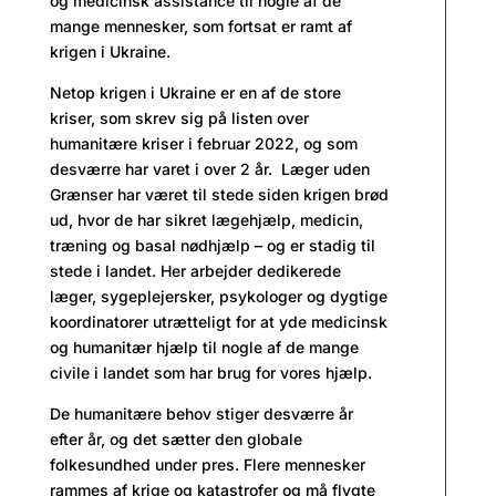
og medicinsk assistance til nogle af de
mange mennesker, som fortsat er ramt af
krigen i Ukraine.
Netop krigen i Ukraine er en af de store
kriser, som skrev sig på listen over
humanitære kriser i februar 2022, og som
desværre har varet i over 2 år. Læger uden
Grænser har været til stede siden krigen brød
ud, hvor de har sikret lægehjælp, medicin,
træning og basal nødhjælp – og er stadig til
stede i landet. Her arbejder dedikerede
læger, sygeplejersker, psykologer og dygtige
koordinatorer utrætteligt for at yde medicinsk
og humanitær hjælp til nogle af de mange
civile i landet som har brug for vores hjælp.
De humanitære behov stiger desværre år
efter år, og det sætter den globale
folkesundhed under pres. Flere mennesker
rammes af krige og katastrofer og må flygte