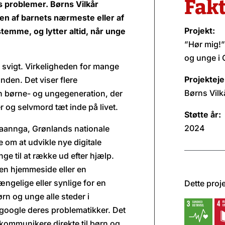
Fak
s problemer. Børns Vilkår
ken af barnets nærmeste eller af
Projekt:
temme, og lytter altid, når unge
”Hør mig!”
og unge i
or svigt. Virkeligheden for mange
Projekteje
nden. Det viser flere
Børns Vilk
en børne- og ungegeneration, der
 og selvmord tæt inde på livet.
Støtte år:
2024
saannga, Grønlands nationale
 om at udvikle nye digitale
nge til at række ud efter hjælp.
 en hjemmeside eller en
gængelige eller synlige for en
Dette proj
n og unge alle steder i
t google deres problematikker. Det
 kommunikere direkte til børn og