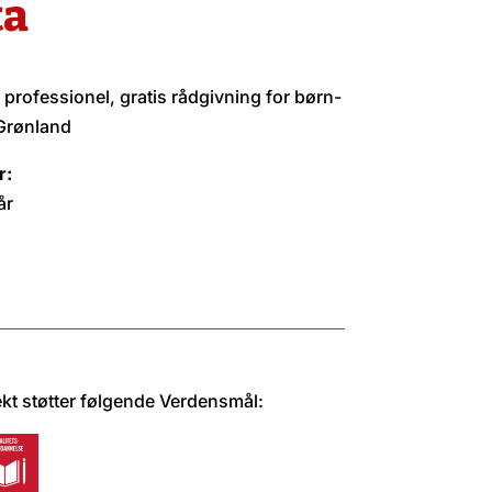
ta
 professionel, gratis rådgivning for børn-
 Grønland
r:
år
ekt støtter følgende Verdensmål: