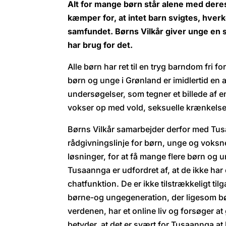
Alt for mange børn står alene med dere
kæmper for, at intet barn svigtes, hver
samfundet.
Børns Vilkår giver unge en s
har brug for det.
Alle børn har ret til en tryg barndom fri f
børn og unge i Grønland er imidlertid en a
undersøgelser, som tegner et billede af 
vokser op med vold, seksuelle krænkelser
Børns Vilkår samarbejder derfor med Tu
rådgivningslinje for børn, unge og voksne
løsninger, for at få mange flere børn og u
Tusaannga er udfordret af, at de ikke har
chatfunktion. De er ikke tilstrækkeligt til
børne-og ungegeneration, der ligesom bør
verdenen, har et online liv og forsøger a
betyder, at det er svært for Tusaannga at